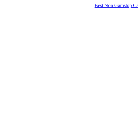
Best Non Gamstop Ca