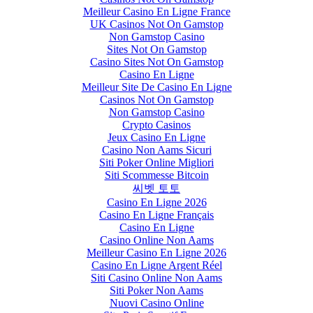
Meilleur Casino En Ligne France
UK Casinos Not On Gamstop
Non Gamstop Casino
Sites Not On Gamstop
Casino Sites Not On Gamstop
Casino En Ligne
Meilleur Site De Casino En Ligne
Casinos Not On Gamstop
Non Gamstop Casino
Crypto Casinos
Jeux Casino En Ligne
Casino Non Aams Sicuri
Siti Poker Online Migliori
Siti Scommesse Bitcoin
씨벳 토토
Casino En Ligne 2026
Casino En Ligne Français
Casino En Ligne
Casino Online Non Aams
Meilleur Casino En Ligne 2026
Casino En Ligne Argent Réel
Siti Casino Online Non Aams
Siti Poker Non Aams
Nuovi Casino Online