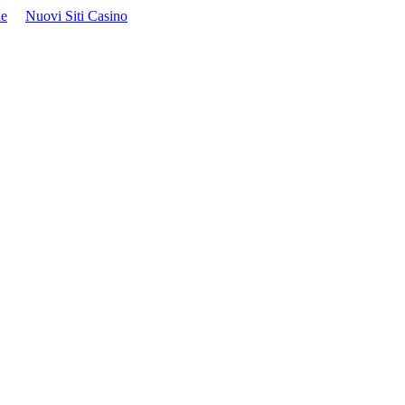
ne
Nuovi Siti Casino