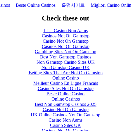
sinos
Beste Online Casinos
홀덤사이트
Migliori Casino Onli
Check these out
Lista Casino Non Aams
Casinos Not On Gamstop
Casino Not On Gamstop
Casinos Not On Gamstop
Gambling Sites Not On Gamstop
Best Non Gamstop Casinos
Non Gamstop Casino Sites UK
Non Gamstop Casino UK
Betting Sites That Are Not On Gamstop
Online Casino
Meilleur Casino En Ligne Francais
Casino Sites Not On Gamstop
Beste Online Casino
Online Casinos
Best Non Gamstop Casinos 2025
Casino Not On Gamstop
UK Online Casinos Not On Gamstop
Casino Non Aams
Casino Sites UK
Casinos Not On Gamstop